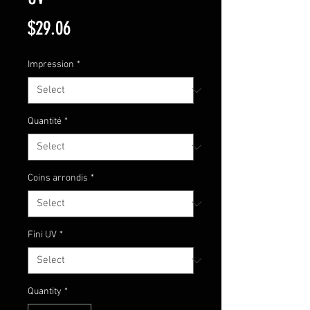
Price
$29.06
Impression
*
Quantité
*
Coins arrondis
*
Fini UV
*
Quantity
*