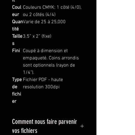
it
Coul
Couleurs CMYK: 1 côté (4/0),
eur
ou 2 côtés (4/4)
Quan
Varie de 25 à 25,000
tité
Taille
3.5” x 2” (fixe)
s
Fini
Coupé à dimension et
empaqueté. Coins arrondis
sont optionnels (rayon de
1/4").
Type
Fichier PDF - haute
de
resolution 300dpi
fichi
er
Comment nous faire parvenir
vos fichiers