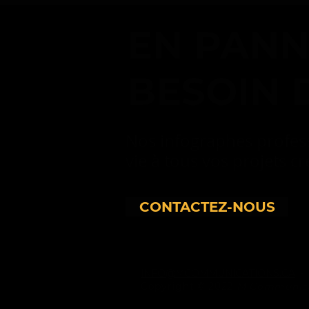
EN PANNE
BESOIN 
Nos infographes profes
vie à tous vos projets cr
CONTACTEZ-NOUS
INFO@MCOMMUNICATIONS.CA
Copyright © 2022
M Communicat