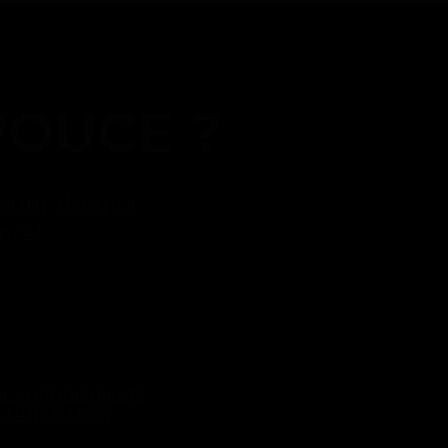
POUCE ?
 pour donner
ence!
DE CONFIDENTIALITÉ
 D'UTILISATION