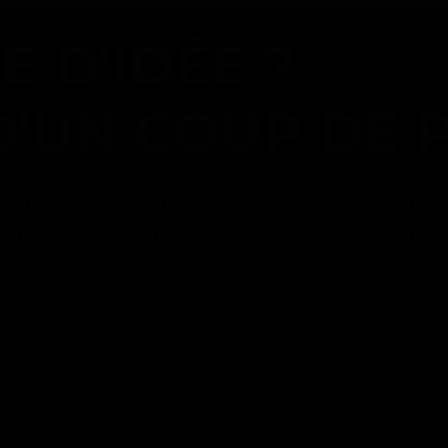
 D'IDÉE ?
D'UN COUP DE 
sionnels sont disponibles en tout temps
éatifs et ce, à des prix défiant la concurr
-
14181 rue Saint-Jean, Mirabel (Qc), J7J 1Y7
POLITIQUE 
ions, Agence créative -
All Rights Reserved.
CONDITIONS