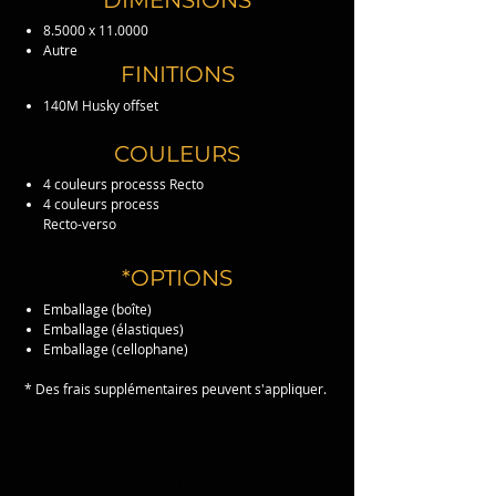
DIMENSIONS
8.5000 x 11.0000
Autre
FINITIONS
140M Husky offset
COULEURS
4 couleurs processs Recto
4 couleurs process
Recto-verso
*OPTIONS
Emballage (boîte)
Emballage (élastiques)
Emballage (cellophane)
* Des frais supplémentaires peuvent s'appliquer.
EN PANNE D'IDÉE ?
BESOIN D'UN