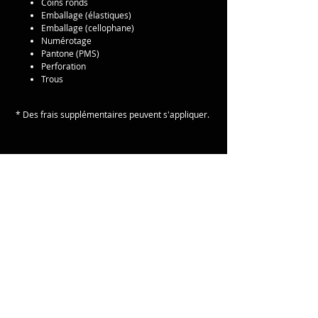
Coins ronds
Emballage (élastiques)
Emballage (cellophane)
Numérotage
Pantone (PMS)
Perforation
Trous
* Des frais supplémentaires peuvent s'appliquer.
EN PANNE D'IDÉE ?
BESOIN D'UN
COUP DE POUCE ?
Nos infographes professionnels sont
disponibles en tout temps pour donner
vie à tous vos projets créatifs et ce, à des
prix défiant la concurrence!
CONTACTEZ-NOUS