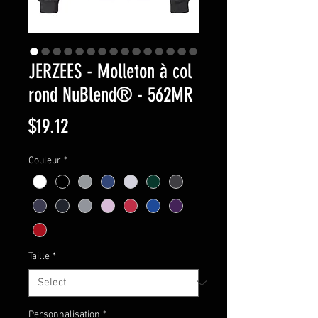
JERZEES - Molleton à col
rond NuBlend® - 562MR
Price
$19.12
Couleur
*
Taille
*
Personnalisation
*